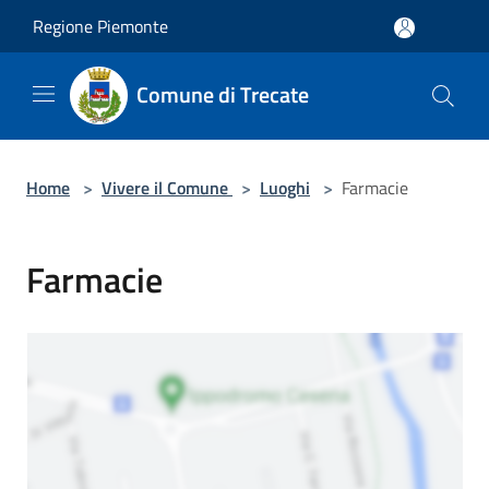
Salta al contenuto principale
Regione Piemonte
Comune di Trecate
Home
>
Vivere il Comune
>
Luoghi
>
Farmacie
Farmacie