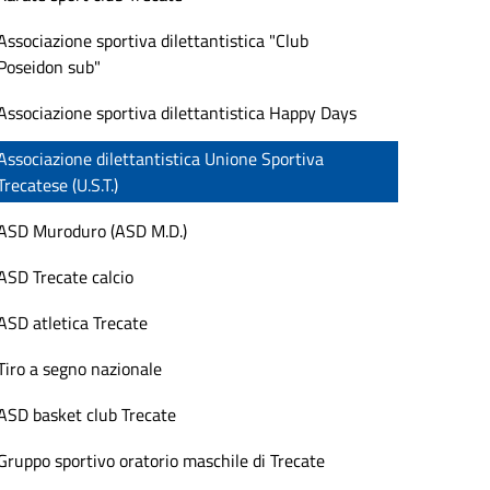
Associazione sportiva dilettantistica "Club
Poseidon sub"
Associazione sportiva dilettantistica Happy Days
Associazione dilettantistica Unione Sportiva
Trecatese (U.S.T.)
ASD Muroduro (ASD M.D.)
ASD Trecate calcio
ASD atletica Trecate
Tiro a segno nazionale
ASD basket club Trecate
Gruppo sportivo oratorio maschile di Trecate