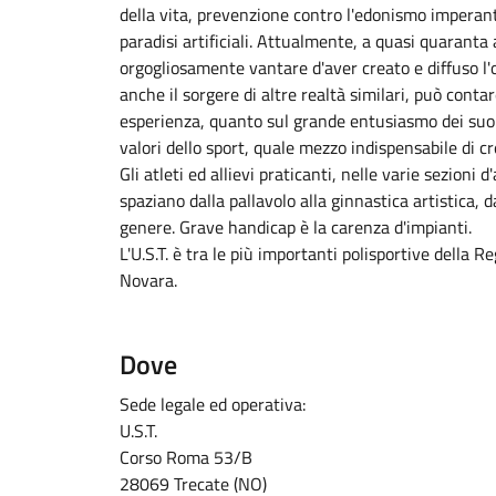
della vita, prevenzione contro l'edonismo imperante
paradisi artificiali. Attualmente, a quasi quaranta 
orgogliosamente vantare d'aver creato e diffuso l'
anche il sorgere di altre realtà similari, può conta
esperienza, quanto sul grande entusiasmo dei suo
valori dello sport, quale mezzo indispensabile di cr
Gli atleti ed allievi praticanti, nelle varie sezioni 
spaziano dalla pallavolo alla ginnastica artistica, da
genere. Grave handicap è la carenza d'impianti.
L'U.S.T. è tra le più importanti polisportive della 
Novara.
Dove
Sede legale ed operativa:
U.S.T.
Corso Roma 53/B
28069 Trecate (NO)