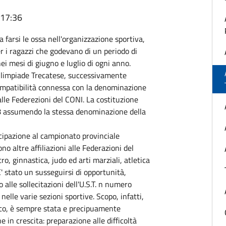
 17:36
a farsi le ossa nell'organizzazione sportiva,
 i ragazzi che godevano di un periodo di
i mesi di giugno e luglio di ogni anno.
'Olimpiade Trecatese, successivamente
ompatibilità connessa con la denominazione
 alle Federezioni del CONI. La costituzione
68 assumendo la stessa denominazione della
tecipazione al campionato provinciale
o altre affiliazioni alle Federazioni del
ro, ginnastica, judo ed arti marziali, atletica
E' stato un susseguirsi di opportunità,
 alle sollecitazioni dell'U.S.T. n numero
elle varie sezioni sportive. Scopo, infatti,
stico, è sempre stata e precipuamente
 in crescita: preparazione alle difficoltà