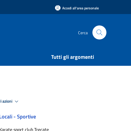
Accedi all'area personale
Cerca
Tutti gli argomenti
i azioni
Locali - Sportive
Karate sport club Trecate