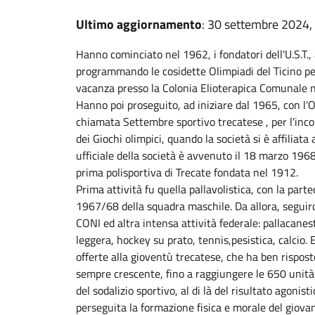
Ultimo aggiornamento
: 30 settembre 2024,
Hanno cominciato nel 1962, i fondatori dell'U.S.T., 
programmando le cosidette Olimpiadi del Ticino per
vacanza presso la Colonia Elioterapica Comunale ne
Hanno poi proseguito, ad iniziare dal 1965, con l
chiamata Settembre sportivo trecatese , per l'inc
dei Giochi olimpici, quando la società si è affiliata
ufficiale della società è avvenuto il 18 marzo 19
prima polisportiva di Trecate fondata nel 1912.
Prima attività fu quella pallavolistica, con la par
1967/68 della squadra maschile. Da allora, seguiron
CONI ed altra intensa attività federale: pallacanest
leggera, hockey su prato, tennis,pesistica, calcio. 
offerte alla gioventù trecatese, che ha ben risposto
sempre crescente, fino a raggiungere le 650 unità n
del sodalizio sportivo, al di là del risultato agoni
perseguita la formazione fisica e morale del giovane