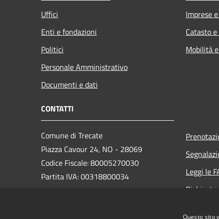
Uffici
Imprese 
Enti e fondazioni
Catasto e
Politici
Mobilità e
Personale Amministrativo
Documenti e dati
CONTATTI
Comune di Trecate
Prenotaz
Piazza Cavour 24, NO - 28069
Segnalazi
Codice Fiscale: 80005270030
Leggi le 
Partita IVA: 00318800034
Richiesta
PEC:
trecate@postemailcertificata.it
Questo sito 