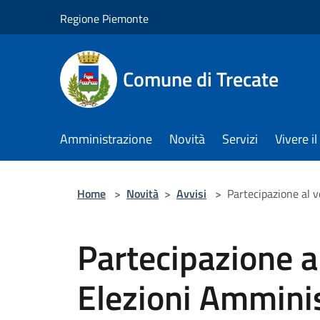
Salta al contenuto principale
Regione Piemonte
Comune di Trecate
Amministrazione
Novità
Servizi
Vivere 
Home
>
Novità
>
Avvisi
>
Partecipazione al v
Partecipazione al
Elezioni Amminis