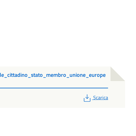
ale_cittadino_stato_membro_unione_europe
PDF
Scarica