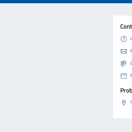
Cont
Prob