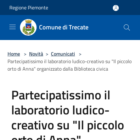
Salta al contenuto principale
Regione Piemonte
Comune di Trecate
Home
>
Novità
>
Comunicati
>
Partecipatissimo il laboratorio ludico-creativo su "Il piccolo
orto di Anna" organizzato dalla Biblioteca civica
Partecipatissimo il
laboratorio ludico-
creativo su "Il piccolo
orto di Anna"