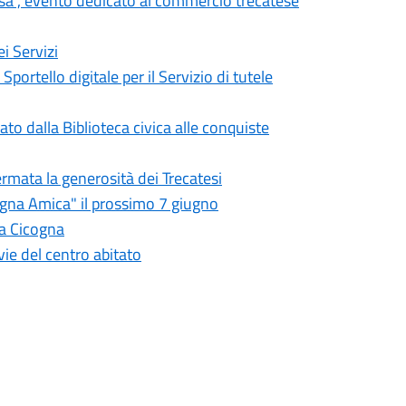
osa", evento dedicato al commercio trecatese
i Servizi
Sportello digitale per il Servizio di tutele
to dalla Biblioteca civica alle conquiste
rmata la generosità dei Trecatesi
agna Amica" il prossimo 7 giugno
lla Cicogna
vie del centro abitato