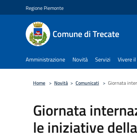
Salta al contenuto principale
Regione Piemonte
Comune di Trecate
Amministrazione
Novità
Servizi
Vivere 
Home
>
Novità
>
Comunicati
>
Giornata inter
Giornata interna
le iniziative dell