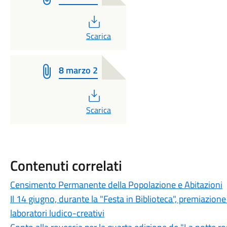
PDF
Scarica
8 marzo 2
PDF
Scarica
Contenuti correlati
Censimento Permanente della Popolazione e Abitazioni
Il 14 giugno, durante la "Festa in Biblioteca", premiazione
laboratori ludico-creativi