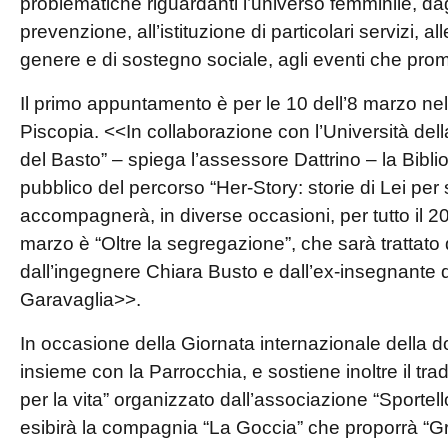
problematiche riguardanti l’universo femminile, dagl
prevenzione, all’istituzione di particolari servizi, al
genere e di sostegno sociale, agli eventi che prom
Il primo appuntamento è per le 10 dell’8 marzo ne
Piscopia. <<In collaborazione con l’Università dell
del Basto” – spiega l’assessore Dattrino – la Bibli
pubblico del percorso “Her-Story: storie di Lei per s
accompagnerà, in diverse occasioni, per tutto il 2
marzo è “Oltre la segregazione”, che sarà trattato d
dall’ingegnere Chiara Busto e dall’ex-insegnante 
Garavaglia>>.
In occasione della Giornata internazionale della do
insieme con la Parrocchia, e sostiene inoltre il tr
per la vita” organizzato dal
l’associazione “Sportell
esibirà la compagnia “La Goccia” che proporrà “Gre