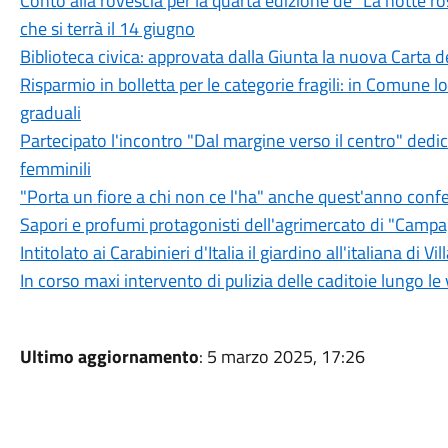
Conto alla rovescia per la quarta edizione de "La notte r
che si terrà il 14 giugno
Biblioteca civica: approvata dalla Giunta la nuova Carta de
Risparmio in bolletta per le categorie fragili: in Comune lo 
graduali
Partecipato l'incontro "Dal margine verso il centro" dedica
femminili
"Porta un fiore a chi non ce l'ha" anche quest'anno confe
Sapori e profumi protagonisti dell'agrimercato di "Camp
Intitolato ai Carabinieri d'Italia il giardino all'italiana di Vi
In corso maxi intervento di pulizia delle caditoie lungo le 
Ultimo aggiornamento
: 5 marzo 2025, 17:26