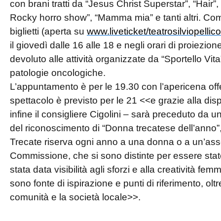
con brani tratti da “Jesus Christ Superstar”, “Hair”,
Rocky horro show”, “Mamma mia” e tanti altri. Com
biglietti (aperta su
www.liveticket/teatrosilviopellic
il giovedì dalle 16 alle 18 e negli orari di proiezi
devoluto alle attività organizzate da “Sportello Vit
patologie oncologiche.
L’appuntamento è per le 19.30 con l’apericena offert
spettacolo è previsto per le 21 <<e grazie alla disp
infine il consigliere Cigolini – sarà preceduto d
del riconoscimento di “Donna trecatese dell’anno”, 
Trecate riserva ogni anno a una donna o a un’ass
Commissione, che si sono distinte per essere state 
stata data visibilità agli sforzi e alla creatività fem
sono fonte di ispirazione e punti di riferimento, oltr
comunità e la società locale>>.