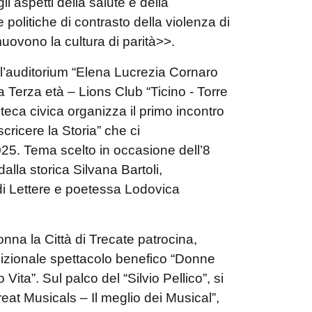
i aspetti della salute e della
le politiche di contrasto della violenza di
uovono la cultura di parità>>.
ll’auditorium “Elena Lucrezia Cornaro
a Terza età – Lions Club “Ticino - Torre
oteca civica organizza il primo incontro
cricere la Storia” che ci
025. Tema scelto in occasione dell’8
alla storica Silvana Bartoli,
di Lettere e poetessa Lodovica
nna la Città di Trecate patrocina,
adizionale spettacolo benefico “Donne
o Vita”. Sul
palco del “Silvio Pellico”, si
at Musicals – Il meglio dei Musical”,