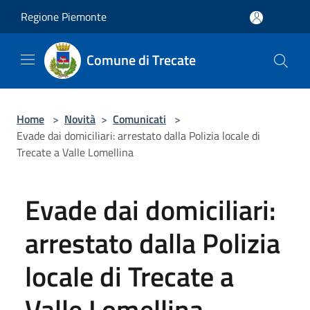
Salta al contenuto principale
Regione Piemonte
Comune di Trecate
Home
>
Novità
>
Comunicati
>
Evade dai domiciliari: arrestato dalla Polizia locale di
Trecate a Valle Lomellina
Evade dai domiciliari:
arrestato dalla Polizia
locale di Trecate a
Valle Lomellina