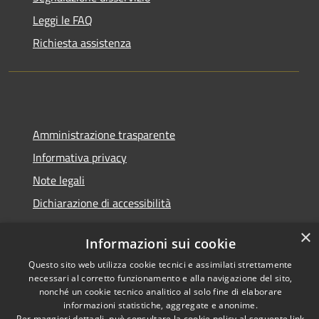
Leggi le FAQ
Richiesta assistenza
Amministrazione trasparente
Informativa privacy
Note legali
Dichiarazione di accessibilità
×
Informazioni sui cookie
Questo sito web utilizza cookie tecnici e assimilati strettamente
RSS
Copyright © 2026 • Comune di
necessari al corretto funzionamento e alla navigazione del sito,
Accessibilità
Trecate • Powered by
nonché un cookie tecnico analitico al solo fine di elaborare
informazioni statistiche, aggregate e anonime.
Privacy
Municipium
Accesso
•
Per maggiori dettagli, può consultare la cookie policy al seguente
link