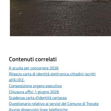
Contenuti correlati
A scuola per concorrere 2026
Rilascio carta di identità elettronica cittadini iscritti
all'A.I.R.E.
Composizione organo esecutivo
Chiusura uffici 1 giugno 2026
Scadenza carta d'identità cartacea
Questionario relativo ai servizi del Comune di Trecate
Avviso disservizio linee telefoniche