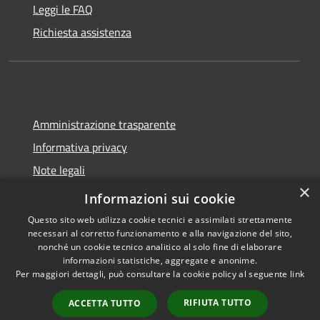
Leggi le FAQ
Richiesta assistenza
Amministrazione trasparente
Informativa privacy
Note legali
×
Dichiarazione di accessibilità
Informazioni sui cookie
Questo sito web utilizza cookie tecnici e assimilati strettamente
necessari al corretto funzionamento e alla navigazione del sito,
nonché un cookie tecnico analitico al solo fine di elaborare
informazioni statistiche, aggregate e anonime.
RSS
Copyright © 2026 • Comune di
Per maggiori dettagli, può consultare la cookie policy al seguente
link
Accessibilità
Trecate • Powered by
Privacy
Municipium
Accesso
•
RIFIUTA TUTTO
ACCETTA TUTTO
Cookie
redazione