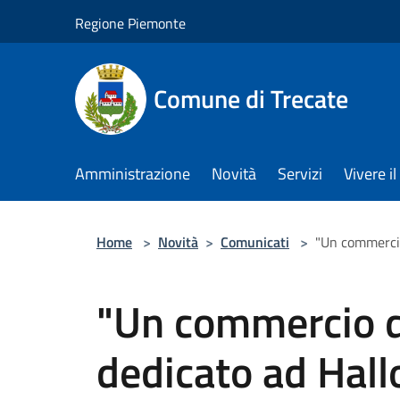
Salta al contenuto principale
Regione Piemonte
Comune di Trecate
Amministrazione
Novità
Servizi
Vivere 
Home
>
Novità
>
Comunicati
>
"Un commercio
"Un commercio d
dedicato ad Hall