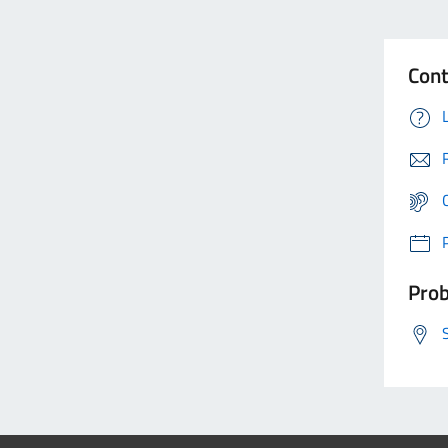
Cont
Prob