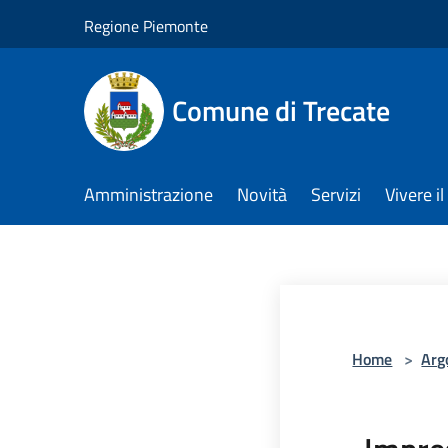
Salta al contenuto principale
Regione Piemonte
Comune di Trecate
Amministrazione
Novità
Servizi
Vivere 
Home
>
Arg