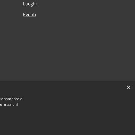
Luoghi
Eventi
×
nzionamento e
nformazioni