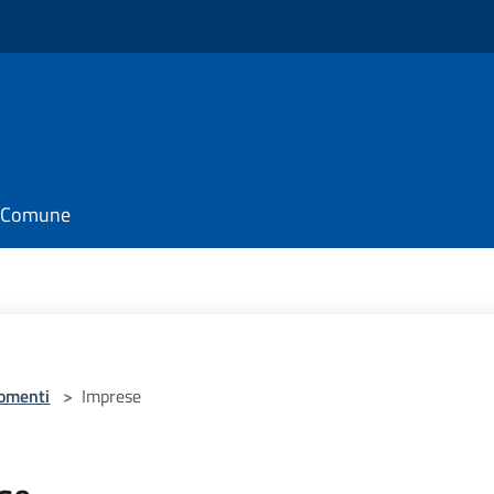
il Comune
omenti
>
Imprese