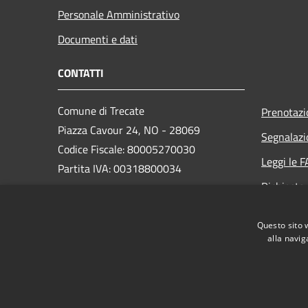
Personale Amministrativo
Documenti e dati
CONTATTI
Comune di Trecate
Prenotaz
Piazza Cavour 24, NO - 28069
Segnalazi
Codice Fiscale: 80005270030
Leggi le 
Partita IVA: 00318800034
Richiesta
PEC:
trecate@postemailcertificata.it
Questo sito 
Centralino Unico: +39 0321776311
alla navig