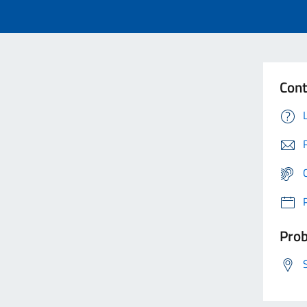
Cont
Prob