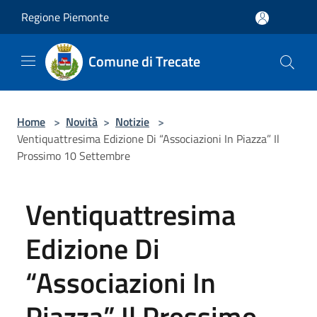
Salta al contenuto principale
Regione Piemonte
Comune di Trecate
Home
>
Novità
>
Notizie
>
Ventiquattresima Edizione Di “Associazioni In Piazza” Il
Prossimo 10 Settembre
Ventiquattresima
Edizione Di
“Associazioni In
Piazza” Il Prossimo