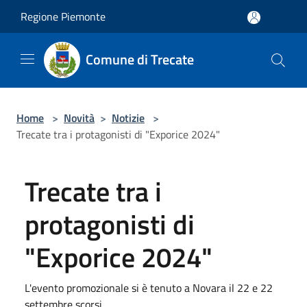
Salta al contenuto principale
Regione Piemonte
Comune di Trecate
Home
>
Novità
>
Notizie
>
Trecate tra i protagonisti di "Exporice 2024"
Trecate tra i
protagonisti di
"Exporice 2024"
L'evento promozionale si è tenuto a Novara il 22 e 22
settembre scorsi