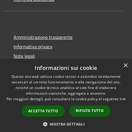
Amministrazione trasparente
Informativa privacy
Note legali
×
Dichiarazione di accessibilità
Informazioni sui cookie
Questo sito web utilizza cookie tecnici e assimilati strettamente
necessari al corretto funzionamento e alla navigazione del sito,
nonché un cookie tecnico analitico al solo fine di elaborare
informazioni statistiche, aggregate e anonime.
RSS
Copyright © 2026 • Comune di
Per maggiori dettagli, può consultare la cookie policy al seguente
link
Accessibilità
Trecate • Powered by
Privacy
Municipium
Accesso
•
RIFIUTA TUTTO
ACCETTA TUTTO
Cookie
redazione
Mappa del sito
MOSTRA DETTAGLI