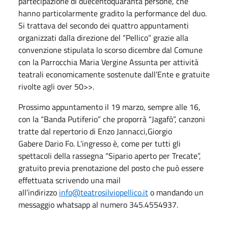
partecipazione di duecentoquaranta persone, che
hanno particolarmente gradito la performance del duo.
Si trattava del secondo dei quattro appuntamenti
organizzati dalla direzione del “Pellico” grazie alla
convenzione stipulata lo scorso dicembre dal Comune
con la Parrocchia Maria Vergine Assunta per attività
teatrali economicamente sostenute dall’Ente e gratuite
rivolte agli over 50>>.
Prossimo appuntamento il 19 marzo, sempre alle 16,
con la “Banda Putiferio” che proporrà “Jagafò”, canzoni
tratte dal repertorio di Enzo Jannacci,Giorgio
Gabere Dario Fo. L’ingresso è, come per tutti gli
spettacoli della rassegna “Sipario aperto per Trecate”,
gratuito previa prenotazione del posto che può essere
effettuata scrivendo una mail
all’indirizzo
info@teatrosilviopellico.it
o mandando un
messaggio whatsapp al numero 345.4554937.