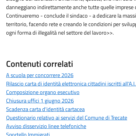
danneggiano indirettamente anche tutte quelle imprese ch
Continueremo - conclude il sindaco - a dedicare la mass
territorio, facendo rete e creando le condizioni per svilup
ogni forma di illegalità nel settore del lavoro>>.
Contenuti correlati
A scuola per concorrere 2026
Rilascio carta di identità elettronica cittadini iscritti all'A.I
Composizione organo esecutivo
Chiusura uffici 1 giugno 2026
Scadenza carta d'identità cartacea
Questionario relativo ai servizi del Comune di Trecate
Avviso disservizio linee telefoniche
Sportello Immigrati