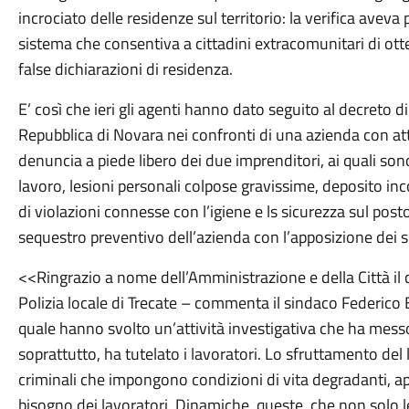
incrociato delle residenze sul territorio: la verifica aveva
sistema che consentiva a cittadini extracomunitari di ot
false dichiarazioni di residenza.
E’ così che ieri gli agenti hanno dato seguito al decreto 
Repubblica di Novara nei confronti di una azienda con att
denuncia a piede libero dei due imprenditori, ai quali sono
lavoro, lesioni personali colpose gravissime, deposito incon
di violazioni connesse con l’igiene e ls sicurezza sul pos
sequestro preventivo dell’azienda con l’apposizione dei sig
<<Ringrazio a nome dell’Amministrazione e della Città il 
Polizia locale di Trecate – commenta il sindaco Federico B
quale hanno svolto un’attività investigativa che ha messo
soprattutto, ha tutelato i lavoratori. Lo sfruttamento del
criminali che impongono condizioni di vita degradanti, app
bisogno dei lavoratori. Dinamiche, queste, che non solo 