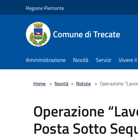
Salta al contenuto principale
Regione Piemonte
Comune di Trecate
Amministrazione
Novità
Servizi
Vivere 
Home
>
Novità
>
Notizie
>
Operazione “Lavoro
Operazione “Lavo
Posta Sotto Seq