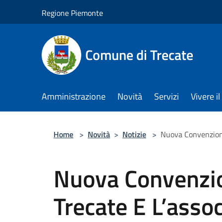
Salta al contenuto principale
Regione Piemonte
Comune di Trecate
Amministrazione
Novità
Servizi
Vivere 
Home
>
Novità
>
Notizie
>
Nuova Convenzione 
Nuova Convenzion
Trecate E L’asso