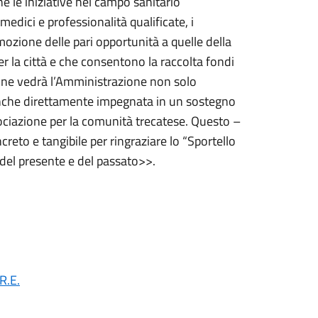
 le iniziative nel campo sanitario
dici e professionalità qualificate, i
mozione delle pari opportunità a quelle della
er la città e che consentono la raccolta fondi
one vedrà l’Amministrazione non solo
 anche direttamente impegnata in un sostegno
sociazione per la comunità trecatese. Questo –
reto e tangibile per ringraziare lo “Sportello
i del presente e del passato>>.
.R.E.