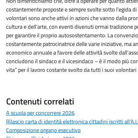
Non dimentichiamo che, oltre a operare per quanto attiene
costantemente proposte e sempre svolte sotto l’egida di me
volontari sono anche attivi in azioni che vanno dalla pro
cultura e dell’arte, con eventi divenuti ormai tradizione p
per garantire il proprio autosostentamento. La convenzi
costantemente patrocinatrice delle varie iniziative, ma
economico annuale a favore delle attività svolte dall’as
concludono il sindaco e il vicesindaco – è il modo più conc
vita” per il lavoro costante svolto da tutti i suoi volontar
Contenuti correlati
A scuola per concorrere 2026
Rilascio carta di identità elettronica cittadini iscritti all'A.I
Composizione organo esecutivo