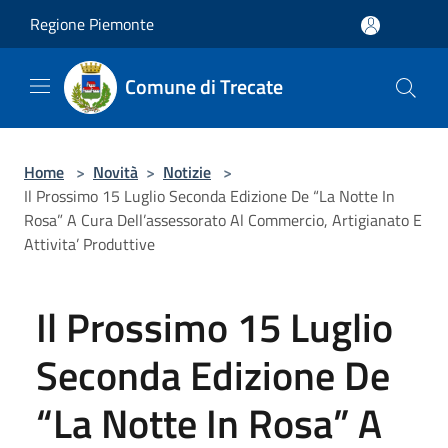
Salta al contenuto principale
Regione Piemonte
Comune di Trecate
Home
>
Novità
>
Notizie
>
Il Prossimo 15 Luglio Seconda Edizione De “La Notte In
Rosa” A Cura Dell’assessorato Al Commercio, Artigianato E
Attivita’ Produttive
Il Prossimo 15 Luglio
Seconda Edizione De
“La Notte In Rosa” A