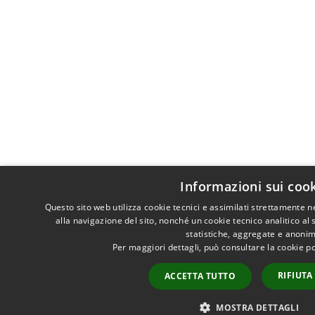
Informazioni sui coo
Questo sito web utilizza cookie tecnici e assimilati strettamente 
alla navigazione del sito, nonché un cookie tecnico analitico al 
statistiche, aggregate e anoni
Per maggiori dettagli, può consultare la cookie p
RIFIUTA
ACCETTA TUTTO
MOSTRA DETTAGLI