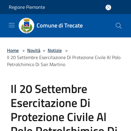
Salta al contenuto principale
Regione Piemonte
Comune di Trecate
Home
>
Novità
>
Notizie
>
Il 20 Settembre Esercitazione Di Protezione Civile Al Polo
Petrolchimico Di San Martino
Il 20 Settembre
Esercitazione Di
Protezione Civile Al
Polo Petrolchimico Di