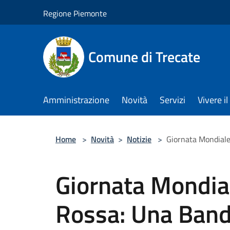
Salta al contenuto principale
Regione Piemonte
Comune di Trecate
Amministrazione
Novità
Servizi
Vivere 
Home
>
Novità
>
Notizie
>
Giornata Mondiale 
Giornata Mondial
Rossa: Una Band