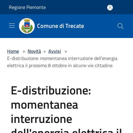
Salta al contenuto principale
Regione Piemonte
Comune di Trecate
Home
>
Novità
>
Avvisi
>
E-distribuzione: momentanea interruzione dell'energia
elettrica il prossimo 8 ottobre in alcune vie cittadine
E-distribuzione:
momentanea
interruzione
dell'energia elettrica il