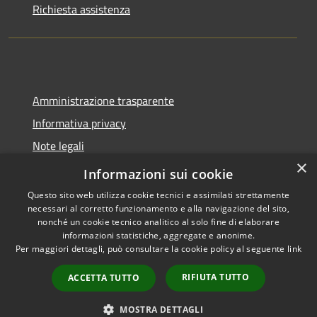
Richiesta assistenza
Amministrazione trasparente
Informativa privacy
Note legali
×
Dichiarazione di accessibilità
Informazioni sui cookie
Questo sito web utilizza cookie tecnici e assimilati strettamente
necessari al corretto funzionamento e alla navigazione del sito,
nonché un cookie tecnico analitico al solo fine di elaborare
informazioni statistiche, aggregate e anonime.
RSS
Copyright © 2026 • Comune di
Per maggiori dettagli, può consultare la cookie policy al seguente
link
Accessibilità
Trecate • Powered by
Privacy
Municipium
Accesso
•
RIFIUTA TUTTO
ACCETTA TUTTO
Cookie
redazione
Mappa del sito
MOSTRA DETTAGLI