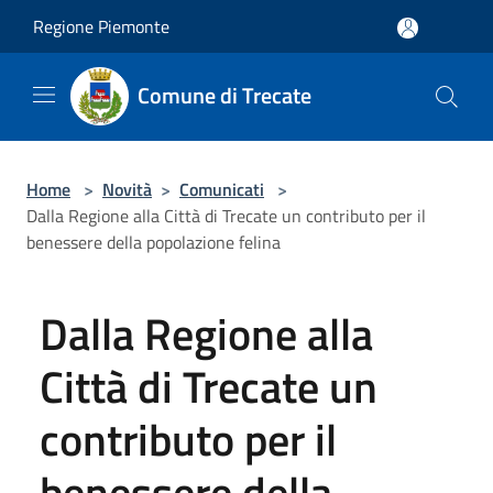
Salta al contenuto principale
Regione Piemonte
Comune di Trecate
Home
>
Novità
>
Comunicati
>
Dalla Regione alla Città di Trecate un contributo per il
benessere della popolazione felina
Dalla Regione alla
Città di Trecate un
contributo per il
benessere della