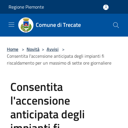
Salta al contenuto principale
Regione Piemonte
Comune di Trecate
Home
>
Novità
>
Avvisi
>
Consentita l'accensione anticipata degli impianti fi
riscaldamento per un massimo di sette ore giornaliere
Consentita
l'accensione
anticipata degli
impianti fi