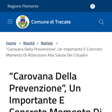
Salta al contenuto principale
Regione Piemonte
Comune di Trecate
Home
>
Novità
>
Notizie
>
“Carovana Della Prevenzione”, Un Importante E Concreto
Momento Di Attenzione Alla Salute Dei Cittadini
“Carovana Della
Prevenzione”, Un
Importante E
Concreto Momento Di