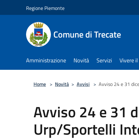
Salta al contenuto principale
Regione Piemonte
Comune di Trecate
Amministrazione
Novità
Servizi
Vivere 
Home
>
Novità
>
Avvisi
>
Avviso 24 e 31 dic
Avviso 24 e 31 
Urp/Sportelli Int