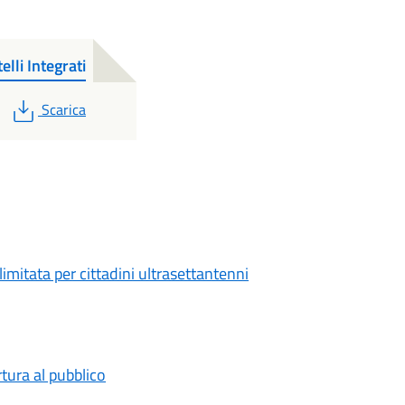
li Integrati
PDF
Scarica
limitata per cittadini ultrasettantenni
rtura al pubblico