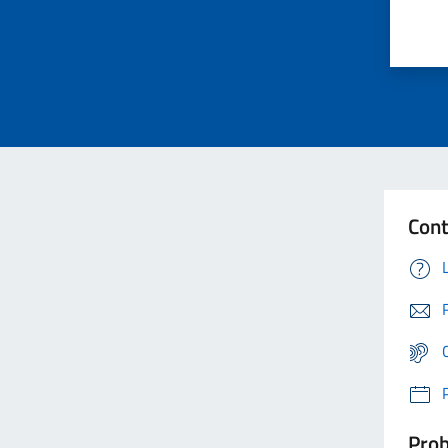
Cont
Prob