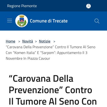
Salta al contenuto principale
Regione Piemonte
Comune di Trecate
Home
>
Novità
>
Notizie
>
“Carovana Della Prevenzione” Contro Il Tumore Al Seno
Con “Komen Italia” E “Sarpom”: Appuntamento Il 3
Novembre In Piazza Cavour
“Carovana Della
Prevenzione” Contro
Il Tumore Al Seno Con