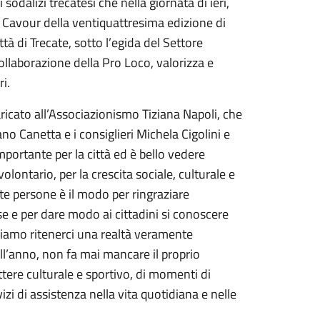
sodalizi trecatesi che nella giornata di ieri,
 Cavour della ventiquattresima edizione di
ittà di Trecate, sotto l’egida del Settore
collaborazione della Pro Loco, valorizza e
ri.
ricato all’Associazionismo Tiziana Napoli, che
no Canetta e i consiglieri Michela Cigolini e
rtante per la città ed è bello vedere
olontario, per la crescita sociale, culturale e
te persone è il modo per ringraziare
se e per dare modo ai cittadini si conoscere
ssiamo ritenerci una realtà veramente
ll’anno, non fa mai mancare il proprio
ttere culturale e sportivo, di momenti di
zi di assistenza nella vita quotidiana e nelle