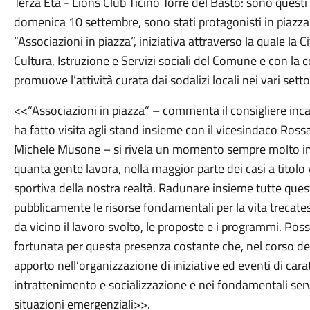
Terza Età - Lions Club Ticino Torre del Basto: sono questi i 
domenica 10 settembre, sono stati protagonisti in piazza
“Associazioni in piazza”, iniziativa attraverso la quale la C
Cultura, Istruzione e Servizi sociali del Comune e con la 
promuove l’attività curata dai sodalizi locali nei vari setto
<<”Associazioni in piazza” – commenta il consigliere inca
ha fatto visita agli stand insieme con il vicesindaco Rossa
Michele Musone – si rivela un momento sempre molto impo
quanta gente lavora, nella maggior parte dei casi a titolo v
sportiva della nostra realtà. Radunare insieme tutte ques
pubblicamente le risorse fondamentali per la vita trecate
da vicino il lavoro svolto, le proposte e i programmi. Po
fortunata per questa presenza costante che, nel corso de
apporto nell’organizzazione di iniziative ed eventi di cara
intrattenimento e socializzazione e nei fondamentali servi
situazioni emergenziali>>.