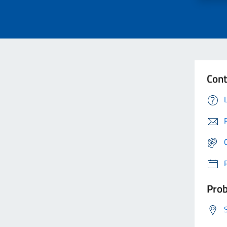
Cont
Prob