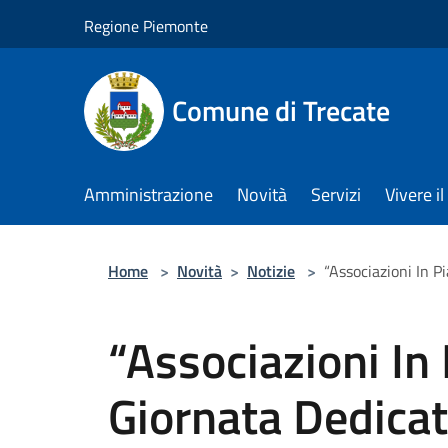
Salta al contenuto principale
Regione Piemonte
Comune di Trecate
Amministrazione
Novità
Servizi
Vivere 
Home
>
Novità
>
Notizie
>
“Associazioni In P
“Associazioni In
Giornata Dedica