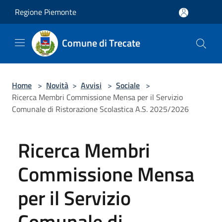
Salta al contenuto principale
Regione Piemonte
Comune di Trecate
Home
>
Novità
>
Avvisi
>
Sociale
>
Ricerca Membri Commissione Mensa per il Servizio
Comunale di Ristorazione Scolastica A.S. 2025/2026
Ricerca Membri
Commissione Mensa
per il Servizio
Comunale di