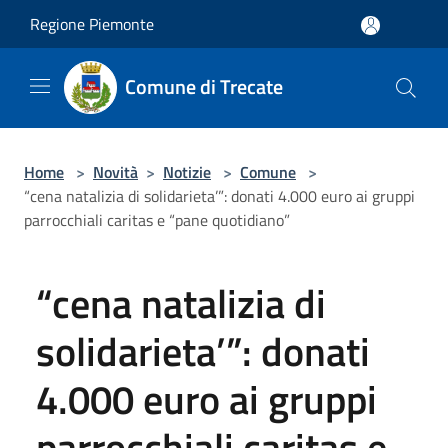
Salta al contenuto principale
Regione Piemonte
Comune di Trecate
Home
>
Novità
>
Notizie
>
Comune
>
“cena natalizia di solidarieta’”: donati 4.000 euro ai gruppi
parrocchiali caritas e “pane quotidiano”
“cena natalizia di
solidarieta’”: donati
4.000 euro ai gruppi
parrocchiali caritas e