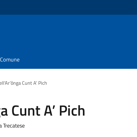
il Comune
ell'Ar’ônga Cunt A’ Pich
a Cunt A’ Pich
a Trecatese