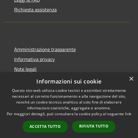
Richiesta assistenza
Amministrazione trasparente
Informativa privacy
Note legali
×
Dichiarazione di accessibilità
Informazioni sui cookie
Questo sito web utilizza cookie tecnici e assimilati strettamente
necessari al corretto funzionamento e alla navigazione del sito,
nonché un cookie tecnico analitico al solo fine di elaborare
informazioni statistiche, aggregate e anonime.
RSS
Copyright © 2026 • Comune di
Per maggiori dettagli, può consultare la cookie policy al seguente
link
Accessibilità
Trecate • Powered by
Privacy
Municipium
Accesso
•
RIFIUTA TUTTO
ACCETTA TUTTO
Cookie
redazione